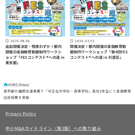
2025.08.06
2026.03.02
追加開催決定・残席わずか！都内
開催決定！都内開催の金融教育動
開催の金融教育動画制作ワークシ
画制作ワークショップ「第4回FES
ョップ「FESコンテスト®への道 in
コンテスト®への道 in 杉並区」
東京都」
HOME
News
東京都の講師派遣事業で「攻玉社中学校・高等学校」高校1年生にて金融教育
出前授業を実施
Privacy Policy
中小M&Aガイドライン（第3版）への取り組み